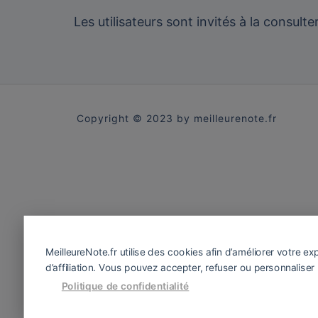
Les utilisateurs sont invités à la consult
Copyright © 2023 by meilleurenote.fr
MeilleureNote.fr utilise des cookies afin d’améliorer votre e
d’affiliation. Vous pouvez accepter, refuser ou personnaliser 
Meilleure Note Store
Politique de confidentialité