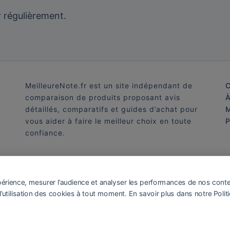
er régulièrement.
MeilleureNote.fr est un site indépendant de
C
comparaison de produits proposant avis
À
détaillés, comparatifs et guides d’achat pour
M
vous aider à faire le meilleur choix en toute
P
confiance.
xpérience, mesurer l’audience et analyser les performances de nos conte
l’utilisation des cookies à tout moment. En savoir plus dans notre Politi