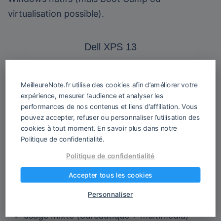
virtualisation possible).
Dell XPS 13
Élégant, solide et puissant
MeilleureNote.fr utilise des cookies afin d’améliorer votre
✔️ Finition premium
expérience, mesurer l’audience et analyser les
performances de nos contenus et liens d’affiliation. Vous
✔️ Très bon écran
pouvez accepter, refuser ou personnaliser l’utilisation des
✔️ Clavier confortable
cookies à tout moment. En savoir plus dans notre
✔️ Autonomie solide
Politique de confidentialité.
Politique de confidentialité
👉 Idéal pour :
Accepter tous les cookies
étudiants pro
Personnaliser
usage mixte (bureautique + multimédia)