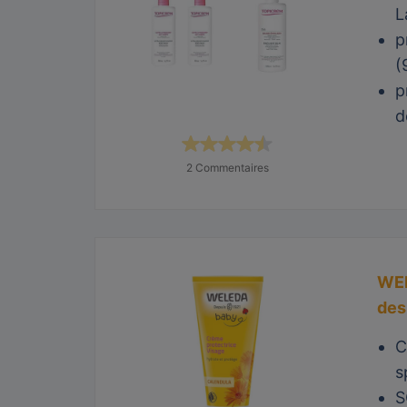
L
p
(
p
d
2 Commentaires
WEL
de
C
s
S