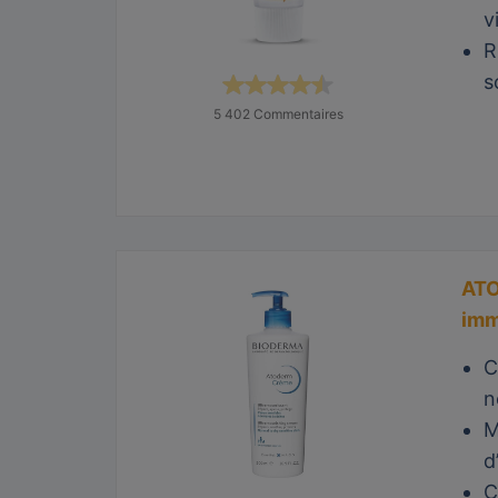
v
R
s
5 402 Commentaires
ATO
imm
C
n
M
d
C