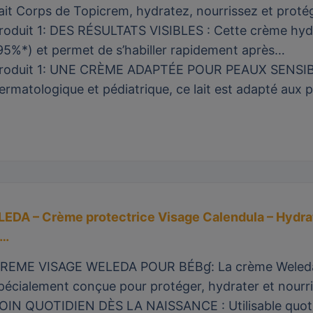
ait Corps de Topicrem, hydratez, nourrissez et prot
roduit 1: DES RÉSULTATS VISIBLES : Cette crème hydr
95%*) et permet de s’habiller rapidement après…
roduit 1: UNE CRÈME ADAPTÉE POUR PEAUX SENSIBLE
ermatologique et pédiatrique, ce lait est adapté aux
EDA – Crème protectrice Visage Calendula – Hydrate
s…
REME VISAGE WELEDA POUR BÉBɠ: La crème Weleda B
pécialement conçue pour protéger, hydrater et nourri
OIN QUOTIDIEN DÈS LA NAISSANCE : Utilisable quotid